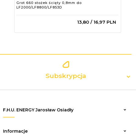
Grot 660 stożek ścięty 0,8mm do
Gro
LF2000/LF8800/LF853D
LF2
13,
80
/ 16,97
PLN
Subskrypcja
F.H.U. ENERGY Jarosław Osiadły
Zapisz
Informacje