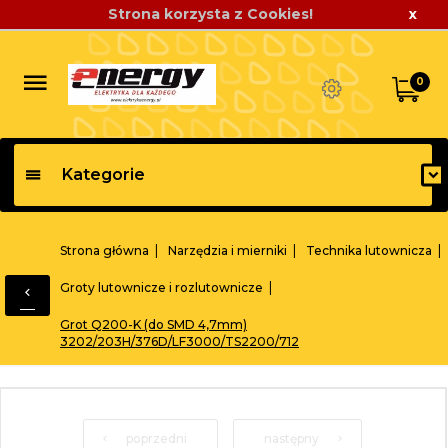
Strona korzysta z Cookies!
x
0
Kategorie
Strona główna
Narzędzia i mierniki
Technika lutownicza
Groty lutownicze i rozlutownicze
Grot Q200-K (do SMD 4,7mm)
3202/203H/376D/LF3000/TS2200/712
poprzedni
następny