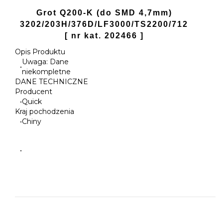
Grot Q200-K (do SMD 4,7mm)
3202/203H/376D/LF3000/TS2200/712
[ nr kat. 202466 ]
Opis Produktu
Uwaga: Dane
•
niekompletne
DANE TECHNICZNE
Producent
•
Quick
Kraj pochodzenia
•
Chiny
•