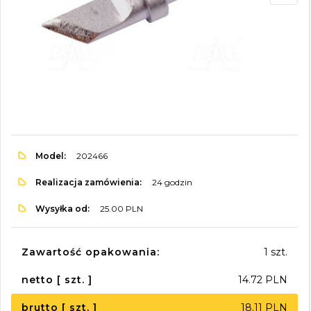
Model:
202466
Realizacja zamówienia:
24 godzin
Wysyłka od:
25.00 PLN
Zawartość opakowania:
1 szt.
netto [ szt. ]
14.72 PLN
brutto [ szt. ]
18.11 PLN