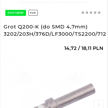
DOSTĘPNY
9 szt.
Grot Q200-K (do SMD 4,7mm)
3202/203H/376D/LF3000/TS2200/712
14,
72
/ 18,11
PLN