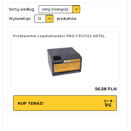
sort
Sortuj według:
ceny (rosnąco)
pop
Wyświetl po
12
produktów
Przetwornik częstotliwości PRO F31C1122 ARTEL
56,
58
PLN
KUP TERAZ!