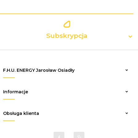
Subskrypcja
F.H.U. ENERGY Jarosław Osiadły
Zapisz
Informacje
Obsługa klienta
sklep@elektrykaenergy.pl