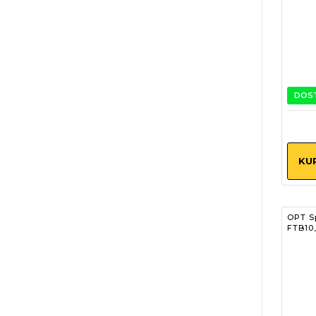
DOS
KU
OPT Sp
FTB10,