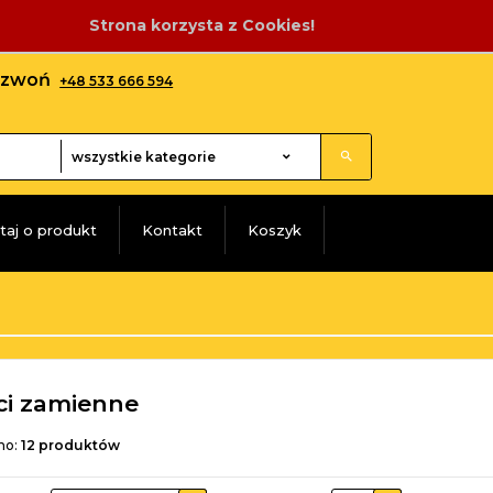
Strona korzysta z Cookies!
adzwoń
+48 533 666 594
categories_searcher
wszystkie kategorie
taj o produkt
Kontakt
Koszyk
ci zamienne
no:
12
produktów