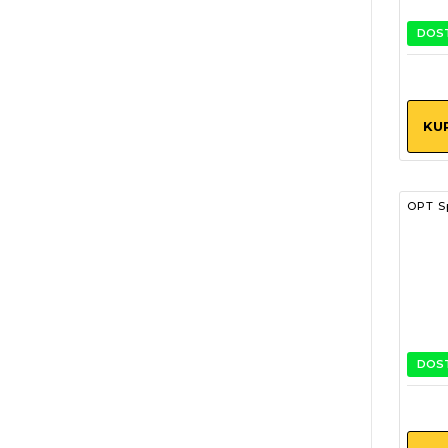
DOS
KU
OPT S
DOS