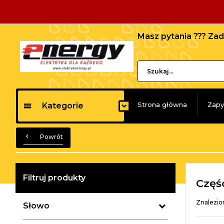
Masz pytania ??? Z
Strona główna
Zapy
Kategorie
Powrót
Filtruj produkty
Częś
Znalezio
Słowo