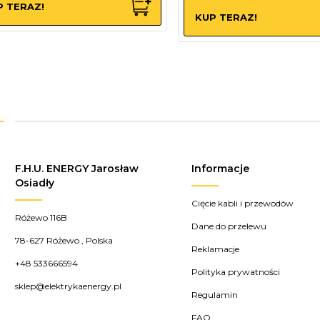
P TERAZ!
KUP TERAZ!
F.H.U. ENERGY Jarosław
Informacje
Osiadły
Cięcie kabli i przewodów
Różewo 116B
Dane do przelewu
78-627
Różewo
,
Polska
Reklamacje
+48 533666594
Polityka prywatności
sklep@elektrykaenergy.pl
Regulamin
FAQ