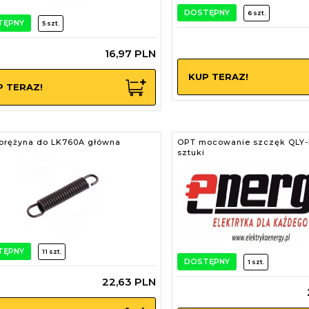
DOSTĘPNY
6 szt.
TĘPNY
5 szt.
16,
97
PLN
KUP TERAZ!
P TERAZ!
prężyna do LK760A główna
OPT mocowanie szczęk QLY-D
sztuki
TĘPNY
11 szt.
DOSTĘPNY
1 szt.
22,
63
PLN