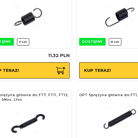
TĘPNY
DOSTĘPNY
11 szt.
51 szt.
11,
32
PLN
P TERAZ!
KUP TERAZ!
rężyna główna do FT7, FT11, FT12,
OPT Sprężyna główna do FT1
 SNxx, LYxx