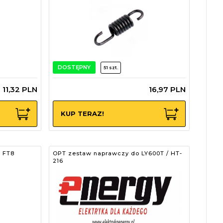
DOSTĘPNY
51 szt.
11,
32
PLN
16,
97
PLN
KUP TERAZ!
, FT8
OPT zestaw naprawczy do LY600T / HT-
216