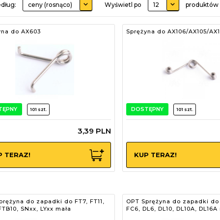
sort
pop
edług:
ceny (rosnąco)
Wyświetl po
12
produktów
yna do AX603
Sprężyna do AX106/AX105/AX
TĘPNY
DOSTĘPNY
101 szt.
101 szt.
3,
39
PLN
P TERAZ!
KUP TERAZ!
rężyna do zapadki do FT7, FT11,
OPT Sprężyna do zapadki do 
FTB10, SNxx, LYxx mała
FC6, DL6, DL10, DL10A, DL16A