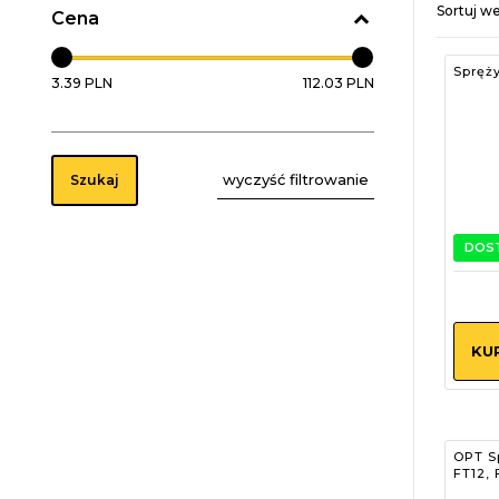
Sortuj w
Cena
Spręż
3.39 PLN
112.03 PLN
wyczyść filtrowanie
Szukaj
DOS
KU
OPT Sp
FT12, 