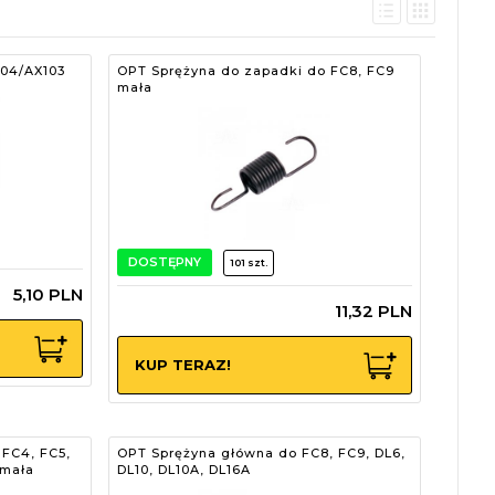
104/AX103
OPT Sprężyna do zapadki do FC8, FC9
mała
DOSTĘPNY
101 szt.
5,
10
PLN
11,
32
PLN
KUP TERAZ!
FC4, FC5,
OPT Sprężyna główna do FC8, FC9, DL6,
 mała
DL10, DL10A, DL16A