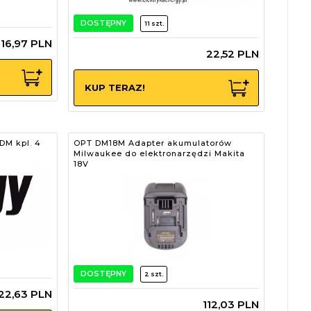
DOSTĘPNY
11 szt.
16,
97
PLN
22,
52
PLN
KUP TERAZ!
M kpl. 4
OPT DM18M Adapter akumulatorów
Milwaukee do elektronarzędzi Makita
18V
DOSTĘPNY
2 szt.
22,
63
PLN
112,
03
PLN