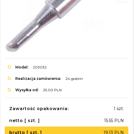
Model:
203032
Realizacja zamówienia:
24 godzin
Wysyłka od:
25.00 PLN
Zawartość opakowania:
1 szt.
netto [ szt. ]
15.55 PLN
brutto [ szt. ]
19.13 PLN