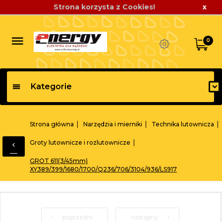
Strona korzysta z Cookies!
x
0
Kategorie
Strona główna
Narzędzia i mierniki
Technika lutownicza
Groty lutownicze i rozlutownicze
GROT 611(3/45mm)
XY389/399/1680/1700/Q236/706/3104/936/LS917
poprzedni
następny