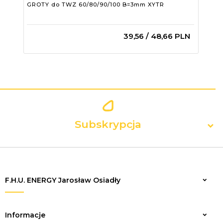
GROTY do TWZ 60/80/90/100 B=3mm XYTR
Gro
LF2
39,
56
/ 48,66
PLN
Subskrypcja
F.H.U. ENERGY Jarosław Osiadły
Zapisz
Informacje