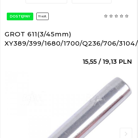
DOSTĘPNY
11 szt.
GROT 611(3/45mm)
XY389/399/1680/1700/Q236/706/3104/
15,
55
/ 19,13
PLN