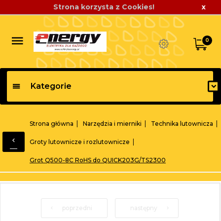
Strona korzysta z Cookies!
x
0
Kategorie
Strona główna
Narzędzia i mierniki
Technika lutownicza
Groty lutownicze i rozlutownicze
Grot Q500-8C RoHS do QUICK203G/TS2300
poprzedni
następny