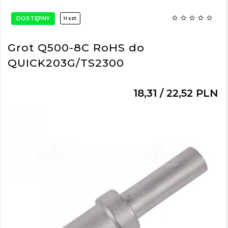
DOSTĘPNY
11 szt.
Grot Q500-8C RoHS do
QUICK203G/TS2300
18,
31
/ 22,52
PLN