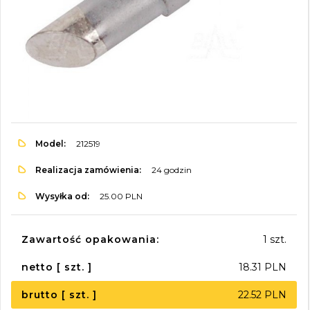
Model:
212519
Realizacja zamówienia:
24 godzin
Wysyłka od:
25.00 PLN
Zawartość opakowania:
1 szt.
netto [ szt. ]
18.31 PLN
brutto [ szt. ]
22.52 PLN