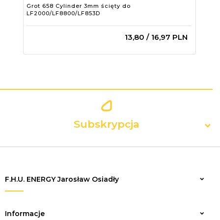
Grot 658 Cylinder 3mm ścięty do
Gro
LF2000/LF8800/LF853D
LF2
13,
80
/ 16,97
PLN
Subskrypcja
F.H.U. ENERGY Jarosław Osiadły
Zapisz
Informacje