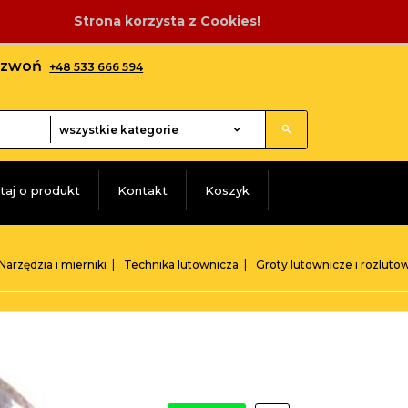
Strona korzysta z Cookies!
adzwoń
+48 533 666 594
categories_searcher
wszystkie kategorie
taj o produkt
Kontakt
Koszyk
Narzędzia i mierniki
Technika lutownicza
Groty lutownicze i rozluto