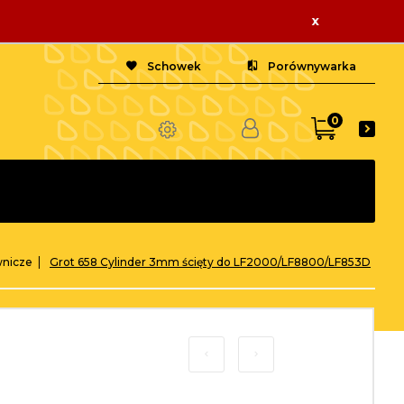
x
Schowek
Porównywarka
0
wnicze
Grot 658 Cylinder 3mm ścięty do LF2000/LF8800/LF853D