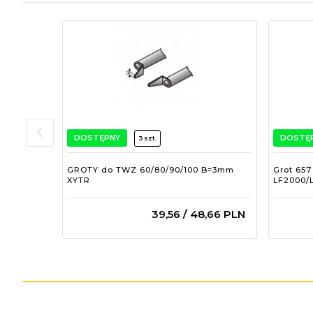
DOSTĘPNY
DOSTĘ
3 szt.
GROTY do TWZ 60/80/90/100 B=3mm
Grot 657
XYTR
LF2000/
39,
56
/ 48,66
PLN