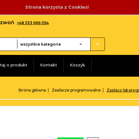
Strona korzysta z Cookies!
adzwoń
+48 533 666 594
categories_searcher
wszystkie kategorie
taj o produkt
Kontakt
Koszyk
Strona główna
Zasilacze programowalne
Zasilacz lab pr