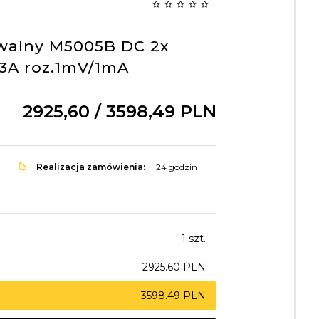
owalny M5005B DC 2x
V/3A roz.1mV/1mA
2925,
60
/ 3598,49
PLN
Realizacja zamówienia:
24 godzin
1 szt.
2925.60 PLN
3598.49 PLN