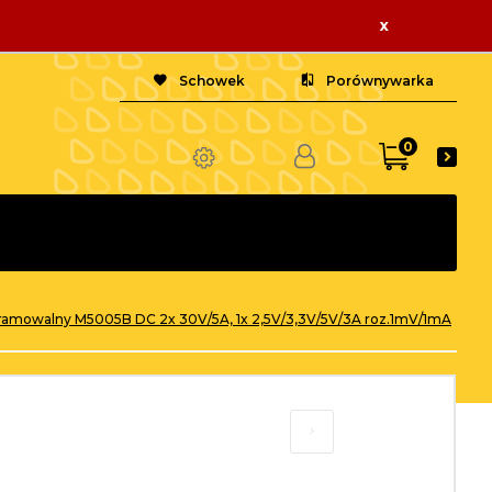
x
Schowek
Porównywarka
0
ogramowalny M5005B DC 2x 30V/5A, 1x 2,5V/3,3V/5V/3A roz.1mV/1mA