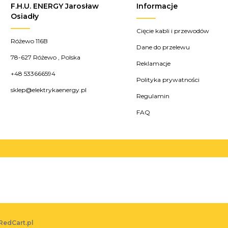
F.H.U. ENERGY Jarosław
Informacje
Osiadły
Cięcie kabli i przewodów
Różewo 116B
Dane do przelewu
78-627
Różewo
,
Polska
Reklamacje
+48 533666594
Polityka prywatności
sklep@elektrykaenergy.pl
Regulamin
FAQ
RedCart.pl