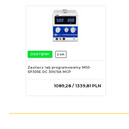
DOSTĘPNY
2 szt.
Zasilacz lab programowalny M50-
SP305E DC 30V/5A MCP
1089,
28
/ 1339,81
PLN