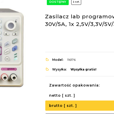
DOSTĘPNY
2 szt.
Zasilacz lab program
30V/5A, 1x 2,5V/3,3V/5
Model:
116176
Wysyłka:
Wysyłka gratis!
Zawartość opakowania:
netto [ szt. ]
brutto [ szt. ]