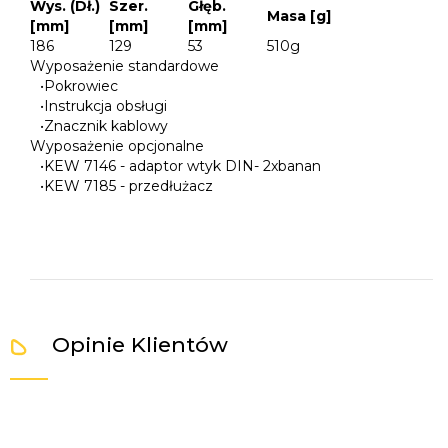
Wys. (Dł.)
Szer.
Głęb.
Masa [g]
[mm]
[mm]
[mm]
186
129
53
510g
Wyposażenie standardowe
•
Pokrowiec
•
Instrukcja obsługi
•
Znacznik kablowy
Wyposażenie opcjonalne
•
KEW 7146 - adaptor wtyk DIN- 2xbanan
•
KEW 7185 - przedłużacz
Opinie Klientów