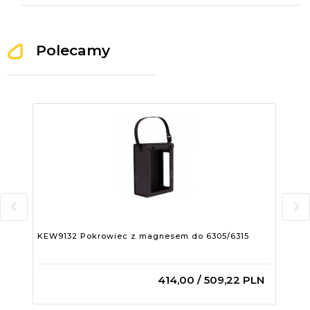
Polecamy
KEW9132 Pokrowiec z magnesem do 6305/6315
MDM
faz
414,
00
/ 509,22
PLN