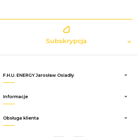
Subskrypcja
F.H.U. ENERGY Jarosław Osiadły
Zapisz
Informacje
Obsługa klienta
sklep@elektrykaenergy.pl