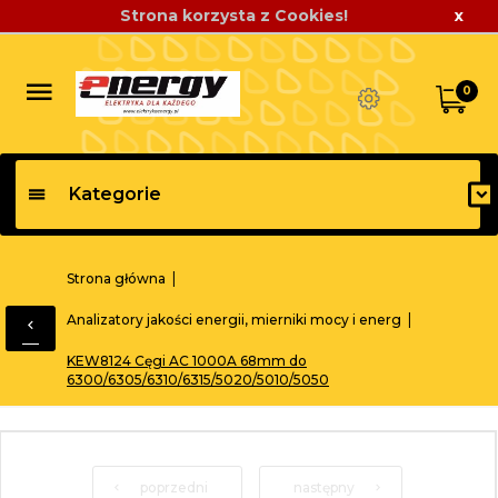
Strona korzysta z Cookies!
x
0
Kategorie
Strona główna
Analizatory jakości energii, mierniki mocy i energ
KEW8124 Cęgi AC 1000A 68mm do
6300/6305/6310/6315/5020/5010/5050
poprzedni
następny