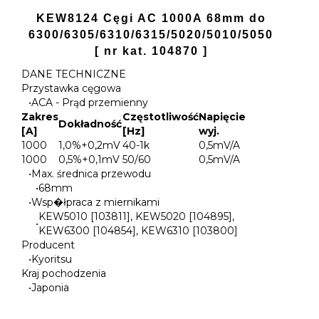
KEW8124 Cęgi AC 1000A 68mm do
6300/6305/6310/6315/5020/5010/5050
[ nr kat. 104870 ]
DANE TECHNICZNE
Przystawka cęgowa
•
ACA - Prąd przemienny
Zakres
Częstotliwość
Napięcie
Dokładność
[A]
[Hz]
wyj.
1000
1,0%+0,2mV
40-1k
0,5mV/A
1000
0,5%+0,1mV
50/60
0,5mV/A
•
Max. średnica przewodu
•
68mm
•
Wsp�łpraca z miernikami
KEW5010 [103811], KEW5020 [104895],
•
KEW6300 [104854], KEW6310 [103800]
Producent
•
Kyoritsu
Kraj pochodzenia
•
Japonia