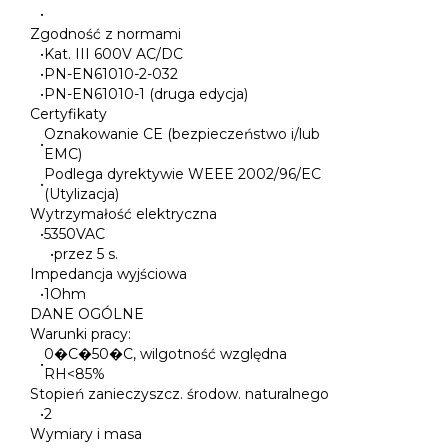
•
Zgodność z normami
•
Kat. III 600V AC/DC
•
PN-EN61010-2-032
•
PN-EN61010-1 (druga edycja)
Certyfikaty
Oznakowanie CE (bezpieczeństwo i/lub
•
EMC)
Podlega dyrektywie WEEE 2002/96/EC
•
(Utylizacja)
Wytrzymałość elektryczna
•
5350VAC
•
przez 5 s.
Impedancja wyjściowa
•
1Ohm
DANE OGÓLNE
Warunki pracy:
0�C�50�C, wilgotność względna
•
RH<85%
Stopień zanieczyszcz. środow. naturalnego
•
2
Wymiary i masa