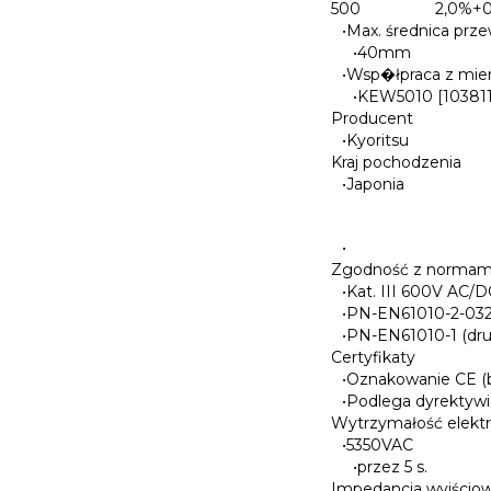
500
2,0%+
•
Max. średnica prz
•
40mm
•
Wsp�łpraca z mie
•
KEW5010 [103811
Producent
•
Kyoritsu
Kraj pochodzenia
•
Japonia
•
Zgodność z normam
•
Kat. III 600V AC/D
•
PN-EN61010-2-03
•
PN-EN61010-1 (dru
Certyfikaty
•
Oznakowanie CE (b
•
Podlega dyrektywi
Wytrzymałość elekt
•
5350VAC
•
przez 5 s.
Impedancja wyjścio