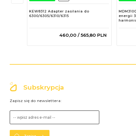
KEW8312 Adapter zasilania do
MDM3100 
6300/6305/6310/6315
energii 
harmoni
460,
00
/ 565,80
PLN
Subskrypcja
Zapisz się do newslettera:
Zapisz