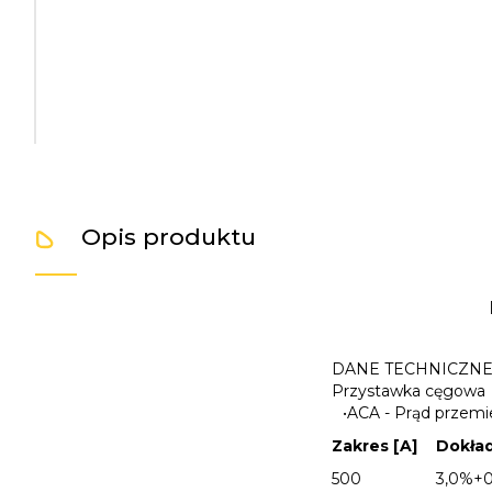
Opis produktu
DANE TECHNICZN
Przystawka cęgowa
•
ACA - Prąd przem
Zakres [A]
Dokła
500
3,0%+