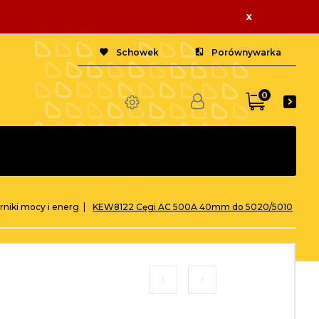
x
Schowek
Porównywarka
0
erniki mocy i energ
KEW8122 Cęgi AC 500A 40mm do 5020/5010