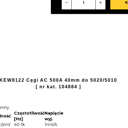
K
KEW8122 Cęgi AC 500A 40mm do 5020/5010
[ nr kat. 104884 ]
E
ienny
Częstotliwość
Napięcie
dność
[Hz]
wyj.
0,5mV
40-1k
1mV/A