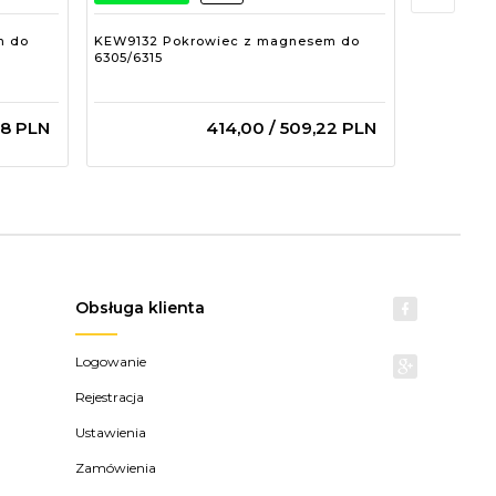
m do
KEW9132 Pokrowiec z magnesem do
KEW7141B
6305/6315
6300/6305
28
PLN
414,
00
/ 509,22
PLN
Obsługa klienta
Logowanie
Rejestracja
Ustawienia
Zamówienia