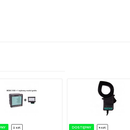
PNY
DOSTĘPNY
2 szt.
4 szt.