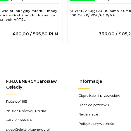
wielofunkcyjny miernik mocy i
KEW8142 Cęgi AC 1000mA 40m
3-faz + Gratis moduł F analizy
5001/5020/5050/6310/6315
cznych ARTEL
460,
00
/ 565,80
PLN
736,
00
/ 905,
F.H.U. ENERGY Jarosław
Informacje
Osiadły
Cięcie kabli i przewodów
Różewo 116B
Dane do przelewu
78-627
Różewo
,
Polska
Reklamacje
+48 533666594
Polityka prywatności
sklep@elektrykaenergy.pl