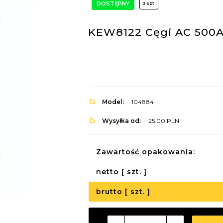
DOSTĘPNY
3 szt.
KEW8122 Cęgi AC 500
Model:
104884
Wysyłka od:
25.00 PLN
Zawartość opakowania:
netto [ szt. ]
brutto [ szt. ]