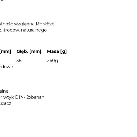
tność względna RH<85%
. środow. naturalnego
 [mm]
Głęb. [mm]
Masa [g]
36
260g
ardowe
alne
r wtyk DIN- 2xbanan
użacz