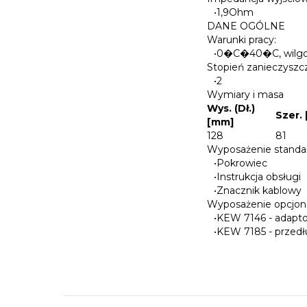
•
1,9Ohm
DANE OGÓLNE
Warunki pracy:
•
0�C�40�C, wilgo
Stopień zanieczyszcz
•
2
Wymiary i masa
Wys. (Dł.)
Szer.
[mm]
128
81
Wyposażenie stand
•
Pokrowiec
•
Instrukcja obsługi
•
Znacznik kablowy
Wyposażenie opcjon
•
KEW 7146 - adapto
•
KEW 7185 - przedł