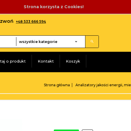
Strona korzysta z Cookies!
adzwoń
+48 533 666 594
categories_searcher
wszystkie kategorie
taj o produkt
Kontakt
Koszyk
Strona główna
Analizatory jakości energii, mi