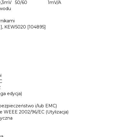
0,3mV
50/60
1mV/A
ewodu
rnikami
], KEW5020 [104895]
i
C
2
ga edycja)
ezpieczeństwo i/lub EMC)
e WEEE 2002/96/EC (Utylizacja)
ryczna
wa