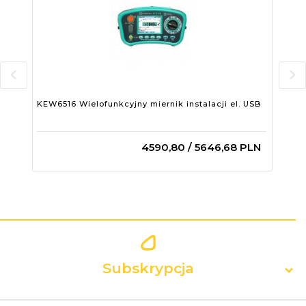
KEW6516 Wielofunkcyjny miernik instalacji el. USB
KEW
Blu
4590,
80
/ 5646,68
PLN
Subskrypcja