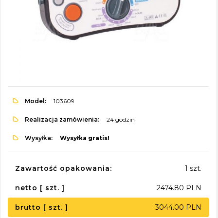
Model:
103609
Realizacja zamówienia:
24 godzin
Wysyłka:
Wysyłka gratis!
Zawartość opakowania:
1 szt.
netto [ szt. ]
2474.80 PLN
brutto [ szt. ]
3044.00 PLN