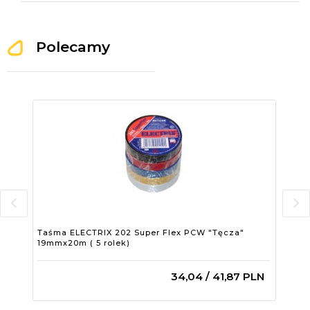
Polecamy
Taśma ELECTRIX 202 Super Flex PCW "Tęcza"
Taś
19mmx20m ( 5 rolek)
19m
34,
04
/ 41,87
PLN