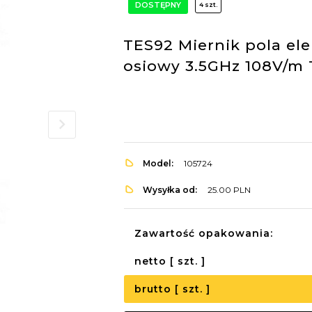
DOSTĘPNY
4 szt.
TES92 Miernik pola el
osiowy 3.5GHz 108V/m 
Model:
105724
Wysyłka od:
25.00 PLN
Zawartość opakowania:
netto [ szt. ]
brutto [ szt. ]