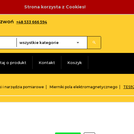
Strona korzysta z Cookies!
adzwoń
+48 533 666 594
categories_searcher
wszystkie kategorie
taj o produkt
Kontakt
Koszyk
ki i narzędzia pomiarowe
Mierniki pola elektromagnetycznego
TES92