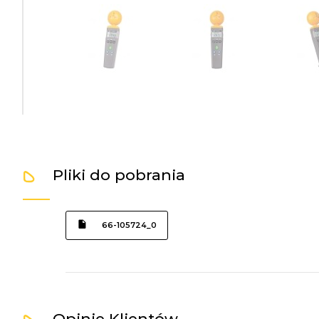
Pliki do pobrania
66-105724_0
Opinie Klientów