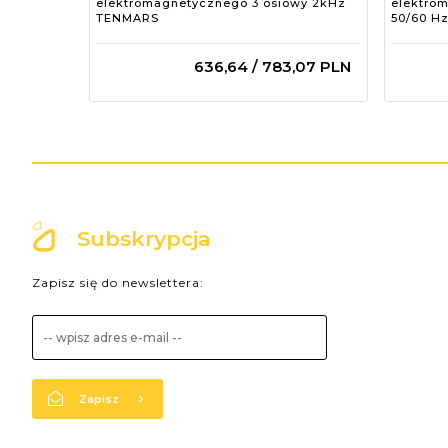
elektromagnetycznego 3 osiowy 2kHz
elektro
TENMARS
50/60 H
636,
64
/ 783,07
PLN
Subskrypcja
Zapisz się do newslettera:
Zapisz