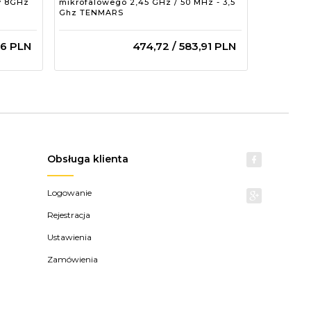
y 8GHz
mikrofalowego 2,45 GHz / 50 MHz - 3,5
elektroma
Ghz TENMARS
TENMARS
56
PLN
474,
72
/ 583,91
PLN
Obsługa klienta
Logowanie
Rejestracja
Ustawienia
Zamówienia