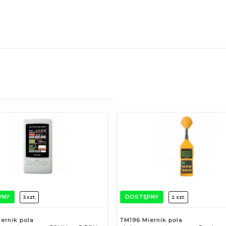
PNY
DOSTĘPNY
3 szt.
2 szt.
ernik pola
TM196 Miernik pola