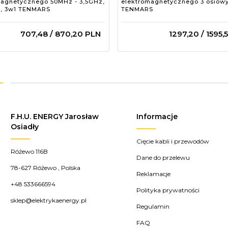
magnetycznego 50MHz - 3,5GHz,
elektromagnetycznego 3 osiow
z, 3w1 TENMARS
TENMARS
707,
48
/ 870,20
PLN
1297,
20
/ 1595,
F.H.U. ENERGY Jarosław
Informacje
Osiadły
Cięcie kabli i przewodów
Różewo 116B
Dane do przelewu
78-627
Różewo
,
Polska
Reklamacje
+48 533666594
Polityka prywatności
sklep@elektrykaenergy.pl
Regulamin
FAQ