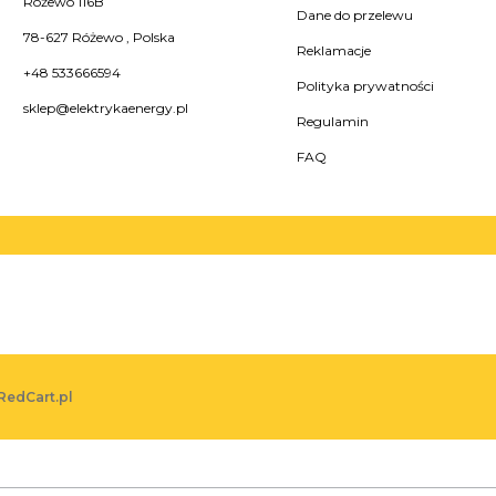
Różewo 116B
Dane do przelewu
78-627
Różewo
,
Polska
Reklamacje
+48 533666594
Polityka prywatności
sklep@elektrykaenergy.pl
Regulamin
FAQ
RedCart.pl