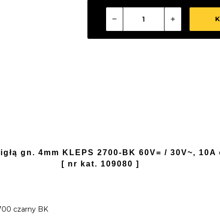
K
 igłą gn. 4mm KLEPS 2700-BK 60V= / 30V~, 10A 
[ nr kat. 109080 ]
E
00 czarny BK