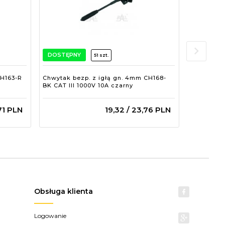
DOSTĘPNY
DOSTĘPN
51 szt.
CH163-R
Chwytak bezp. z igłą gn. 4mm CH168-
Chwytak b
BK CAT III 1000V 10A czarny
CAT III 10
71
PLN
19,
32
/ 23,76
PLN
Obsługa klienta
Logowanie