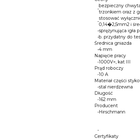
bezpieczny chwyta
•
trzonkiem oraz z 
stosować wyłącznie
•
0,14�2,5mm2 i śre
•
sprężynująca igła p
•
b. przydatny do te
Średnica gniazda
•
4 mm
Napięcie pracy
•
1000V=, kat III
Prąd roboczy
•
10 A
Materiał części styk
•
stal nierdzewna
Długość
•
162 mm
Producent
•
Hirschmann
•
Certyfikaty