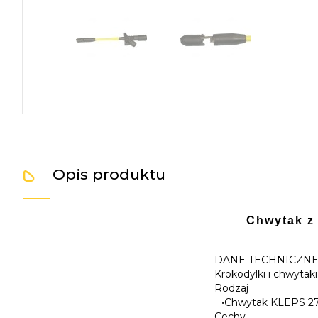
Opis produktu
Chwytak z
DANE TECHNICZN
Krokodylki i chwytaki
Rodzaj
•
Chwytak KLEPS 27
Cechy