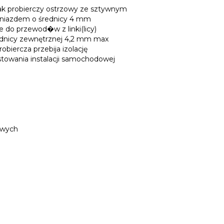
k probierczy ostrzowy ze sztywnym
gniazdem o średnicy 4 mm
 do przewod�w z linki(licy)
dnicy zewnętrznej 4,2 mm max
robiercza przebija izolację
stowania instalacji samochodowej
owych