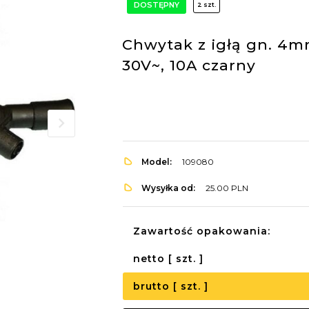
DOSTĘPNY
2 szt.
Chwytak z igłą gn. 4m
30V~, 10A czarny
Model:
109080
Wysyłka od:
25.00 PLN
Zawartość opakowania:
netto [ szt. ]
brutto [ szt. ]