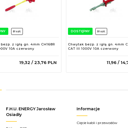
PNY
DOSTĘPNY
51 szt.
51 szt.
 bezp. z igłą gn. 4mm CH168R
Chwytak bezp. z igłą gn. 4mm 
1000V 10A czerwony
CAT III 1000V 10A czerwony
19,
32
/ 23,76
PLN
11,
96
/ 14,
F.H.U. ENERGY Jarosław
Informacje
Osiadły
Cięcie kabli i przewodów