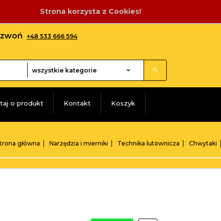
Strona korzysta z Cookies!
adzwoń
+48 533 666 594
categories_searcher
wszystkie kategorie
taj o produkt
Kontakt
Koszyk
trona główna
Narzędzia i mierniki
Technika lutownicza
Chwytaki