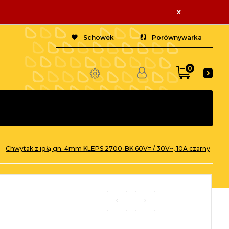
x
Schowek
Porównywarka
0
Chwytak z igłą gn. 4mm KLEPS 2700-BK 60V= / 30V~, 10A czarny