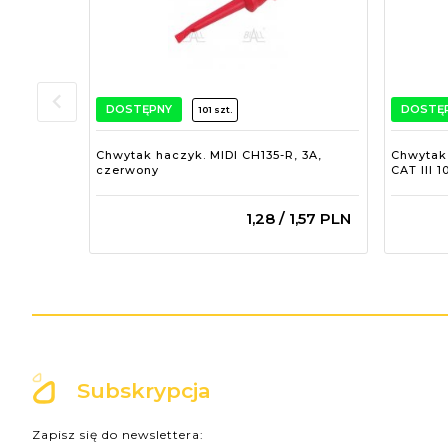
DOSTĘPNY
DOSTĘ
101 szt.
Chwytak haczyk. MIDI CH135-R, 3A,
Chwytak
czerwony
CAT III 
1,
28
/ 1,57
PLN
Subskrypcja
Zapisz się do newslettera: