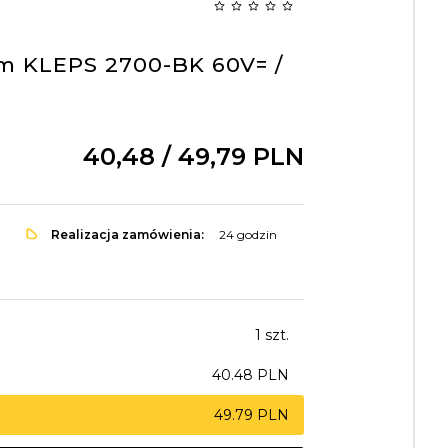
m KLEPS 2700-BK 60V= /
40,
48
/ 49,79
PLN
Realizacja zamówienia:
24 godzin
1 szt.
40.48 PLN
49.79 PLN