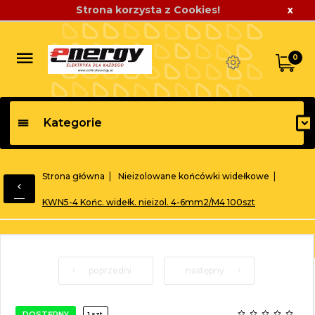
Strona korzysta z Cookies!
x
0
Kategorie
Strona główna
Nieizolowane końcówki widełkowe
KWN5-4 Końc. widełk. nieizol. 4-6mm2/M4 100szt
poprzedni
następny
DOSTĘPNY
1 szt.