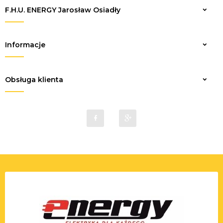
F.H.U. ENERGY Jarosław Osiadły
Zapisz
Informacje
Obsługa klienta
sklep@elektrykaenergy.pl