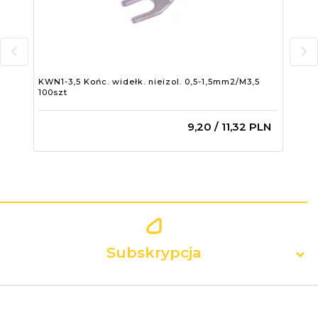
KWN1-3,5 Końc. widełk. nieizol. 0,5-1,5mm2/M3,5
KWN
100szt
100
9,
20
/ 11,32
PLN
Subskrypcja