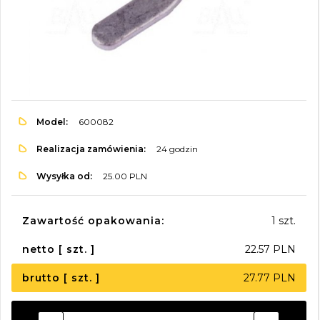
Model:
600082
Realizacja zamówienia:
24 godzin
Wysyłka od:
25.00 PLN
Zawartość opakowania:
1 szt.
netto [ szt. ]
22.57 PLN
brutto [ szt. ]
27.77 PLN