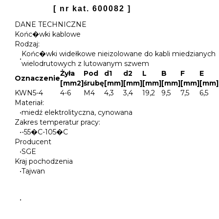
[ nr kat. 600082 ]
DANE TECHNICZNE
Końc�wki kablowe
Rodzaj:
Końc�wki widełkowe nieizolowane do kabli miedzianych
•
wielodrutowych z lutowanym szwem
Żyła
Pod
d1
d2
L
B
F
E
Oznaczenie
[mm2]
śrubę
[mm]
[mm]
[mm]
[mm]
[mm]
[mm]
KWN5-4
4-6
M4
4,3
3,4
19,2
9,5
7,5
6,5
Materiał:
•
miedź elektrolityczna, cynowana
Zakres temperatur pracy:
•
-55�C-105�C
Producent
•
SGE
Kraj pochodzenia
•
Tajwan
•