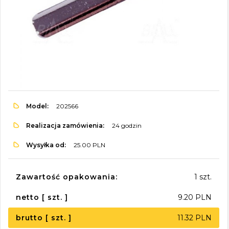
Model:
202566
Realizacja zamówienia:
24 godzin
Wysyłka od:
25.00 PLN
Zawartość opakowania:
1 szt.
netto [ szt. ]
9.20 PLN
brutto [ szt. ]
11.32 PLN