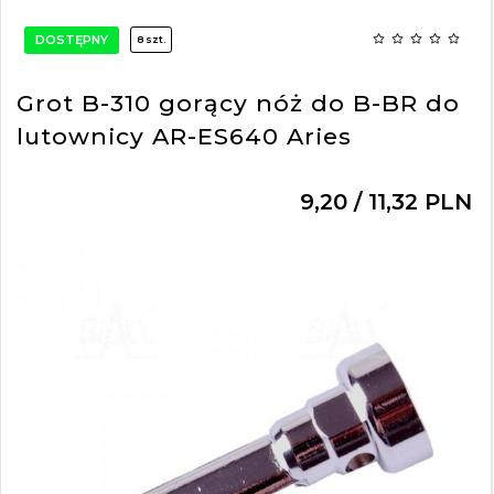
DOSTĘPNY
8 szt.
Grot B-310 gorący nóż do B-BR do
lutownicy AR-ES640 Aries
9,
20
/ 11,32
PLN