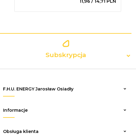
11,
96
/ 14,71
PLN
Subskrypcja
F.H.U. ENERGY Jarosław Osiadły
Zapisz
Informacje
Obsługa klienta
sklep@elektrykaenergy.pl