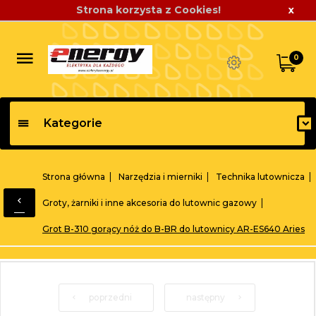
Strona korzysta z Cookies!
x
0
Kategorie
Strona główna
Narzędzia i mierniki
Technika lutownicza
Groty, żarniki i inne akcesoria do lutownic gazowy
Grot B-310 gorący nóż do B-BR do lutownicy AR-ES640 Aries
poprzedni
następny