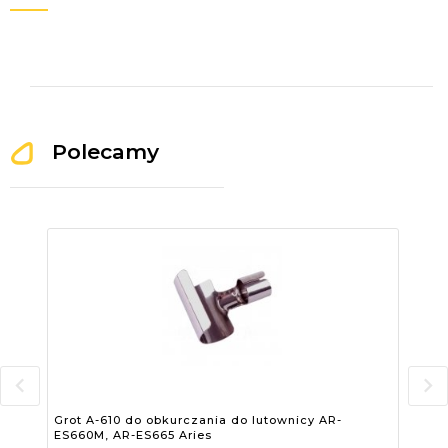
Polecamy
Grot A-610 do obkurczania do lutownicy AR-
Gro
ES660M, AR-ES665 Aries
AR-