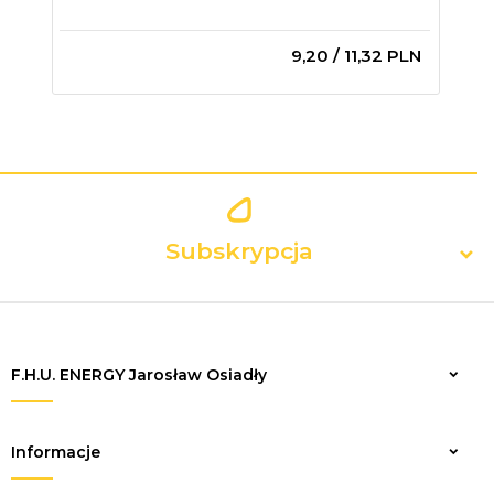
ONE
9,
20
/ 11,32
PLN
Subskrypcja
F.H.U. ENERGY Jarosław Osiadły
Zapisz
Informacje