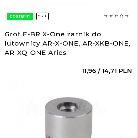
DOSTĘPNY
11 szt.
Grot E-BR X-One żarnik do
lutownicy AR-X-ONE, AR-XKB-ONE,
AR-XQ-ONE Aries
11,
96
/ 14,71
PLN