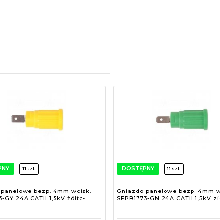
PNY
DOSTĘPNY
11 szt.
11 szt.
 panelowe bezp. 4mm wcisk.
Gniazdo panelowe bezp. 4mm w
-GY 24A CATII 1,5kV żółto-
SEPB1773-GN 24A CATII 1,5kV zi