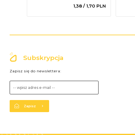
1,
38
/ 1,70
PLN
Subskrypcja
Zapisz się do newslettera:
Zapisz