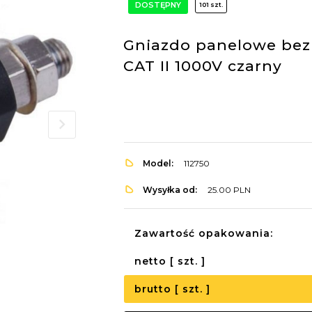
DOSTĘPNY
101 szt.
Gniazdo panelowe bez
CAT II 1000V czarny
Model:
112750
Wysyłka od:
25.00 PLN
Zawartość opakowania:
netto [ szt. ]
brutto [ szt. ]