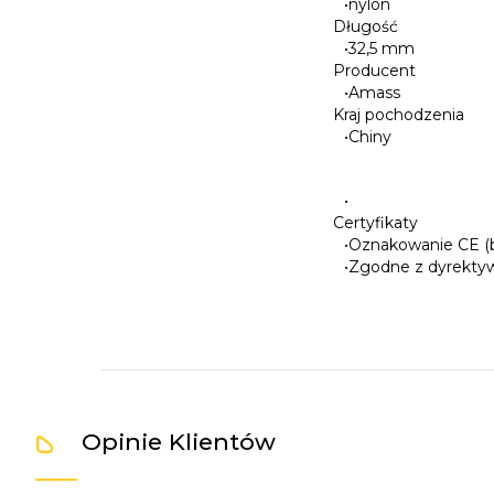
•
nylon
Długość
•
32,5 mm
Producent
•
Amass
Kraj pochodzenia
•
Chiny
•
Certyfikaty
•
Oznakowanie CE (b
•
Zgodne z dyrekty
Opinie Klientów