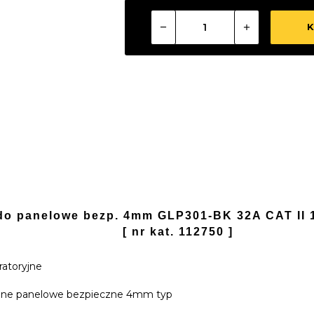
K
do panelowe bezp. 4mm GLP301-BK 32A CAT II 
[ nr kat. 112750 ]
E
oratoryjne
yjne panelowe bezpieczne 4mm typ