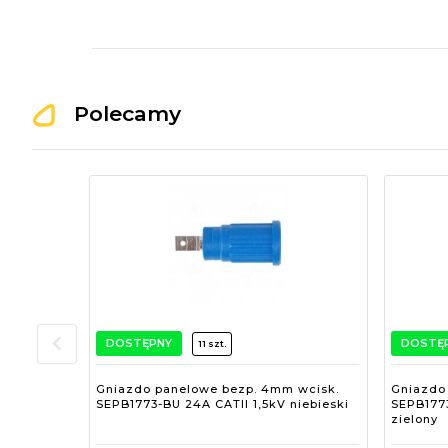
Polecamy
DOSTĘPNY
DOSTĘ
11 szt.
Gniazdo panelowe bezp. 4mm wcisk.
Gniazdo
SEPB1773-BU 24A CATII 1,5kV niebieski
SEPB1773
zielony