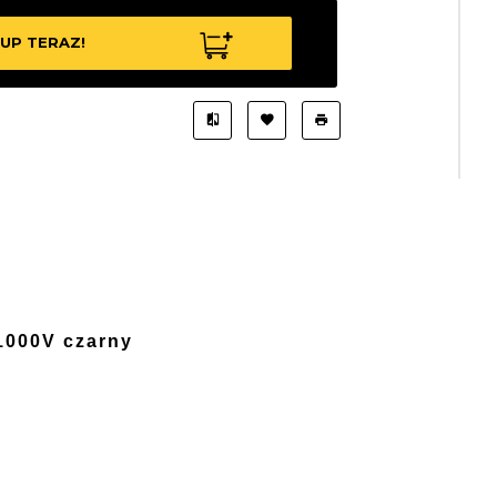
UP TERAZ!
1000V czarny