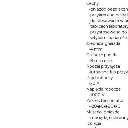
Cechy
•
gniazdo bezpiecz
•
przykręcane nakręt
do stosowania w pr
•
tablicach laboratory
przystosowane do
•
wtykami banan 4
Średnica gniazda
•
4 mm
Grubość panelu
•
8 mm max
Rodzaj przyłącza
•
lutowane lub przy
Prąd roboczy
•
20 A
Napięcie robocze
•
1000 V
Zakres temperatur
•
-20�C�80�C
Materiał gniazda
•
mosiądz, niklowan
Izolacja