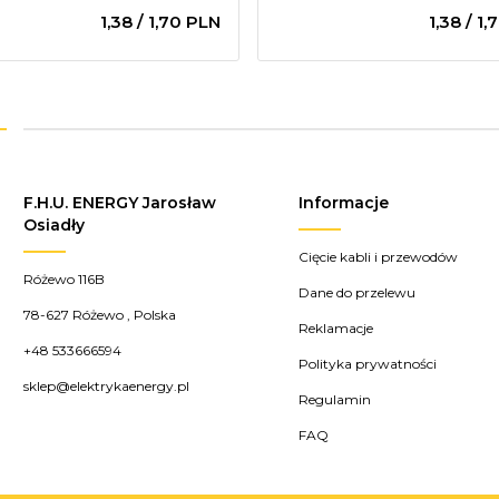
1,
38
/ 1,70
PLN
1,
38
/ 1,
F.H.U. ENERGY Jarosław
Informacje
Osiadły
Cięcie kabli i przewodów
Różewo 116B
Dane do przelewu
78-627
Różewo
,
Polska
Reklamacje
+48 533666594
Polityka prywatności
sklep@elektrykaenergy.pl
Regulamin
FAQ