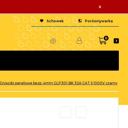
x
Schowek
Porównywarka
0
Gniazdo panelowe bezp. 4mm GLP301-BK 32A CAT II 1000V czarny