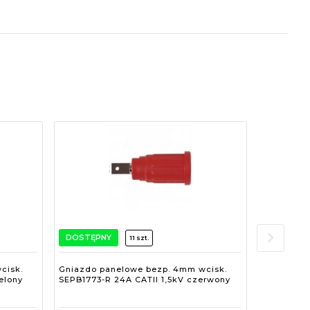
DOSTĘPNY
DOSTĘPN
11 szt.
cisk.
Gniazdo panelowe bezp. 4mm wcisk.
Gniazdo p
elony
SEPB1773-R 24A CATII 1,5kV czerwony
SEPB1773-Y