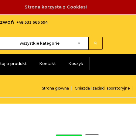
Strona korzysta z Cookies!
adzwoń
+48 533 666 594
categories_searcher
wszystkie kategorie
taj o produkt
Kontakt
Koszyk
Strona główna
Gniazda i zaciski laboratoryjne