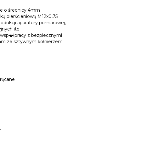
ne o średnicy 4mm
ką pierścieniową M12x0,75
odukcji aparatury pomiarowej,
jnych itp.
 wsp�łpracy z bezpiecznymi
mm ze sztywnym kołnierzem
kręcane
y