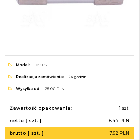
Model:
105032
Realizacja zamówienia:
24 godzin
Wysyłka od:
25.00 PLN
Zawartość opakowania:
1 szt.
netto [ szt. ]
6.44 PLN
brutto [ szt. ]
7.92 PLN