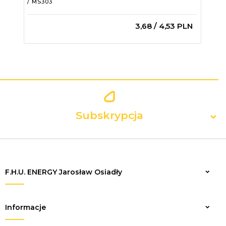
/ MS303
MS3
3,
68
/ 4,53
PLN
Subskrypcja
F.H.U. ENERGY Jarosław Osiadły
Zapisz
Informacje