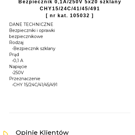
Bezpiecznik 0,1A/250V 5x20 szklany
CHY15/24C/41/45/491
[ nr kat. 105032 ]
DANE TECHNICZNE
Bezpieczniki i oprawki
bezpiecznikowe
Rodzaj
•
Bezpiecznik szklany
Prąd
•
0,1 A
Napięcie
•
250V
Przeznaczenie
•
CHY 15/24C/41/45/491
Opinie Klientów