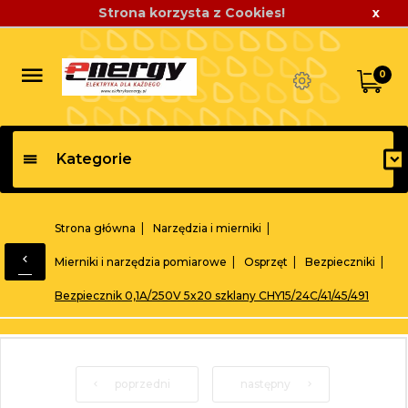
Strona korzysta z Cookies!
x
0
Kategorie
Strona główna
Narzędzia i mierniki
Mierniki i narzędzia pomiarowe
Osprzęt
Bezpieczniki
Bezpiecznik 0,1A/250V 5x20 szklany CHY15/24C/41/45/491
poprzedni
następny