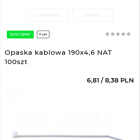
poprzedni
następny
DOSTĘPNY
11 szt.
Opaska kablowa 190x4,6 NAT
100szt
6,
81
/ 8,38
PLN