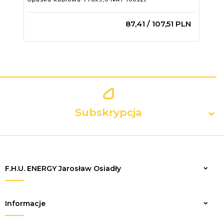
87,
41
/ 107,51
PLN
Subskrypcja
F.H.U. ENERGY Jarosław Osiadły
Zapisz
Informacje