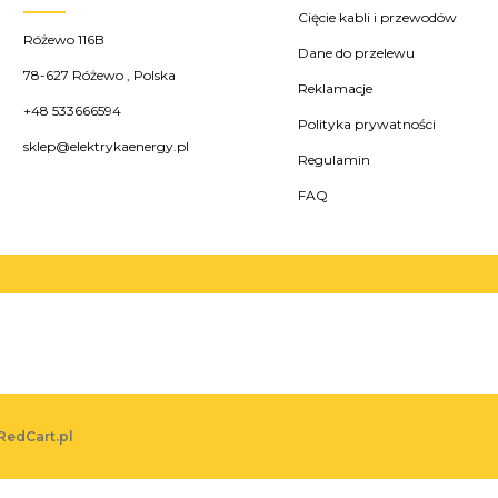
Cięcie kabli i przewodów
Różewo 116B
Dane do przelewu
78-627
Różewo
,
Polska
Reklamacje
+48 533666594
Polityka prywatności
sklep@elektrykaenergy.pl
Regulamin
FAQ
RedCart.pl