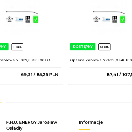
PNY
DOSTĘPNY
11 szt.
51 szt.
ablowa 750x7,6 BK 100szt
Opaska kablowa 776x9,0 BK 100
69,
31
/ 85,25
PLN
87,
41
/ 107,
F.H.U. ENERGY Jarosław
Informacje
Osiadły