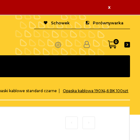
x
Schowek
Porównywarka
0
aski kablowe standard czarne
Opaska kablowa 190X4,6 BK 100szt