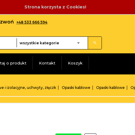
Strona korzysta z Cookies!
adzwoń
+48 533 666 594
categories_searcher
wszystkie kategorie
taj o produkt
Kontakt
Koszyk
e i izolacyjne, uchwyty, złączk
Opaski kablowe
Opaski kablowe
Op