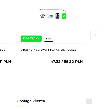
DOSTĘPNY
DOSTĘPN
3 szt.
szt
Opaska kablowa 550X7,6 BK 100szt
Opaska ka
51
PLN
47,
32
/ 58,20
PLN
Obsługa klienta