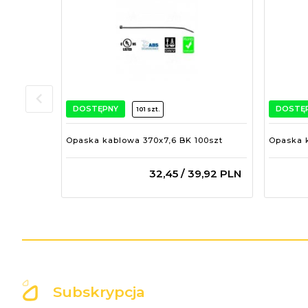
DOSTĘPNY
DOSTĘ
101 szt.
Opaska kablowa 370x7,6 BK 100szt
Opaska k
32,
45
/ 39,92
PLN
Subskrypcja