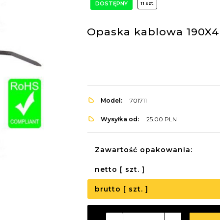
DOSTĘPNY
11 szt.
Opaska kablowa 190X4,
Model:
701711
Wysyłka od:
25.00 PLN
Zawartość opakowania:
netto [ szt. ]
brutto [ szt. ]