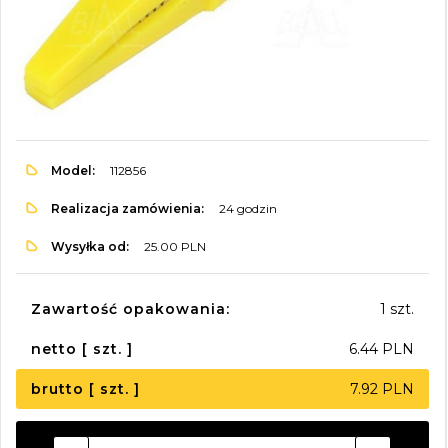
Model:
112856
Realizacja zamówienia:
24 godzin
Wysyłka od:
25.00 PLN
Zawartość opakowania:
1 szt.
netto [ szt. ]
6.44 PLN
brutto [ szt. ]
7.92 PLN