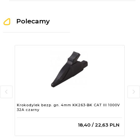
Polecamy
Krokodylek bezp. gn. 4mm KK263-BK CAT III 1000V
Kro
32A czarny
cza
18,
40
/ 22,63
PLN