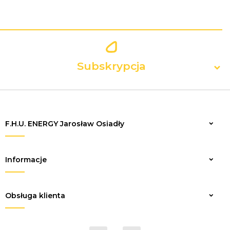
Subskrypcja
F.H.U. ENERGY Jarosław Osiadły
Zapisz
Informacje
Obsługa klienta
sklep@elektrykaenergy.pl