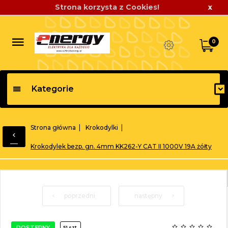
Strona korzysta z Cookies!
x
0
Kategorie
Strona główna
Krokodylki
Krokodylek bezp. gn. 4mm KK262-Y CAT II 1000V 19A żółty
poprzedni
następny
DOSTĘPNY
51 szt.