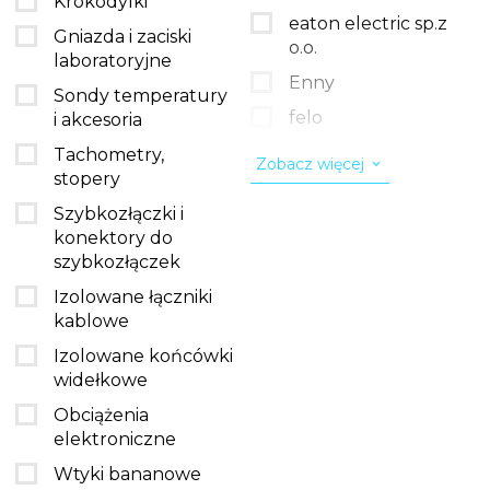
Krokodylki
eaton electric sp.z
Gniazda i zaciski
o.o.
laboratoryjne
Enny
Sondy temperatury
felo
i akcesoria
Figl
Tachometry,
Zobacz więcej
stopery
finder polska sp. z
o.o.
Szybkozłączki i
konektory do
Gwinner
szybkozłączek
Italian fashion
Izolowane łączniki
kanlux s.a.
kablowe
Katrus
Izolowane końcówki
widełkowe
La aurora
Obciążenia
legrand polska sp. z
elektroniczne
o.o.
Wtyki bananowe
milwaukee