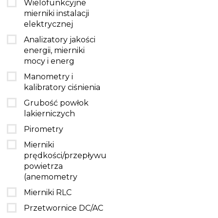
Wielofunkcyjne
mierniki instalacji
elektrycznej
Analizatory jakości
energii, mierniki
mocy i energ
Manometry i
kalibratory ciśnienia
Grubość powłok
lakierniczych
Pirometry
Mierniki
prędkości/przepływu
powietrza
(anemometry
Mierniki RLC
Przetwornice DC/AC