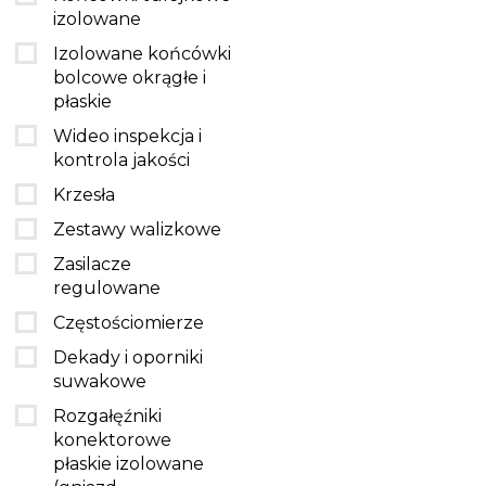
izolowane
Izolowane końcówki
bolcowe okrągłe i
płaskie
Wideo inspekcja i
kontrola jakości
Krzesła
Zestawy walizkowe
Zasilacze
regulowane
Częstościomierze
Dekady i oporniki
suwakowe
Rozgałęźniki
konektorowe
płaskie izolowane