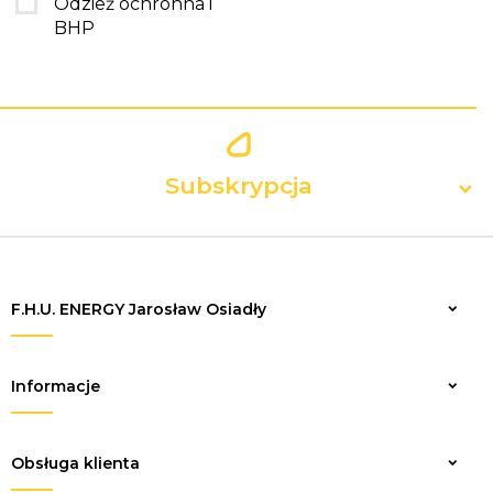
Odzież ochronna i
BHP
Subskrypcja
F.H.U. ENERGY Jarosław Osiadły
Zapisz
Informacje
Obsługa klienta
sklep@elektrykaenergy.pl