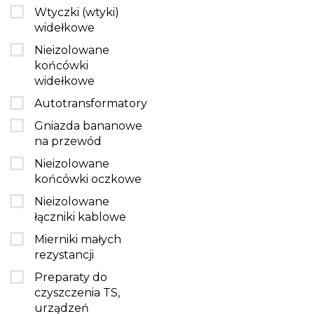
Wtyczki (wtyki)
MOE
widełkowe
Nife
Nieizolowane
poltronic s.a.
końcówki
widełkowe
Torelle
Autotransformatory
uni-t
Gniazda bananowe
vitiny
na przewód
weidmuller sp. z o.o.
Nieizolowane
końcówki oczkowe
Nieizolowane
łączniki kablowe
Mierniki małych
rezystancji
Preparaty do
czyszczenia TS,
urządzeń