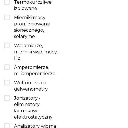
Termokurczliwe
izolowane
Mierniki mocy
promieniowania
słonecznego,
solaryme
Watomierze,
mierniki wsp. mocy,
Hz
Amperomierze,
miliamperomierze
Woltomierze i
galwanometry
Jonizatory -
eliminatory
ładunków
elektrostatyczny
Analizatory widma