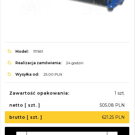
Model:
117691
Realizacja zamówienia:
24 godzin
Wysyłka od:
25.00 PLN
Zawartość opakowania:
1 szt.
netto [ szt. ]
505.08 PLN
brutto [ szt. ]
621.25 PLN