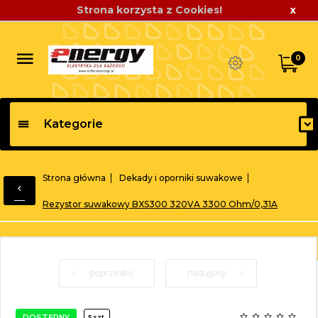
Strona korzysta z Cookies!
x
0
Kategorie
Strona główna
Dekady i oporniki suwakowe
Rezystor suwakowy BXS300 320VA 3300 Ohm/0,31A
poprzedni
następny
DOSTĘPNY
5 szt.