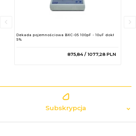
Dekada pojemnościowa BXC-05 100pF - 10uF dokł
Dek
5%
1%
875,
84
/ 1077,28
PLN
Subskrypcja