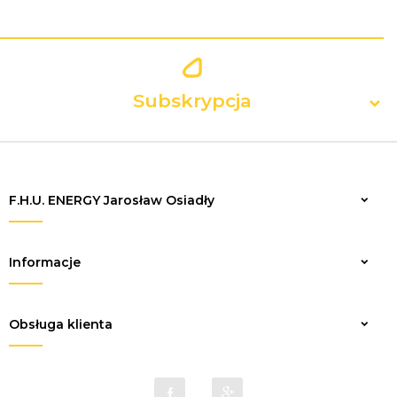
Subskrypcja
F.H.U. ENERGY Jarosław Osiadły
Zapisz
Informacje
Obsługa klienta
sklep@elektrykaenergy.pl