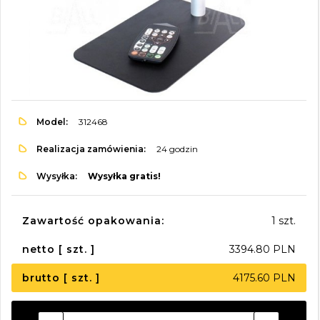
Model:
312468
Realizacja zamówienia:
24 godzin
Wysyłka:
Wysyłka gratis!
Zawartość opakowania:
1 szt.
netto [ szt. ]
3394.80 PLN
brutto [ szt. ]
4175.60 PLN