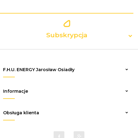
Subskrypcja
F.H.U. ENERGY Jarosław Osiadły
Zapisz
Informacje
Obsługa klienta
sklep@elektrykaenergy.pl