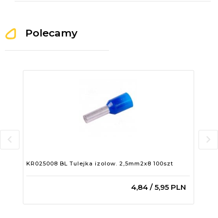
Polecamy
KR025008 BL Tulejka izolow. 2,5mm2x8 100szt
KR0
4,
84
/ 5,95
PLN