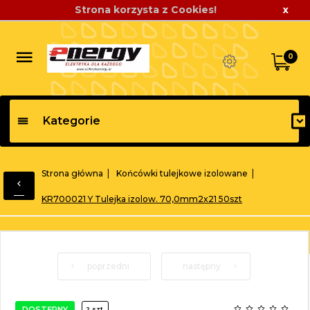
Strona korzysta z Cookies!
x
0
Kategorie
Strona główna
Końcówki tulejkowe izolowane
KR700021 Y Tulejka izolow. 70,0mm2x21 50szt
poprzedni
następny
DOSTĘPNY
2 szt.