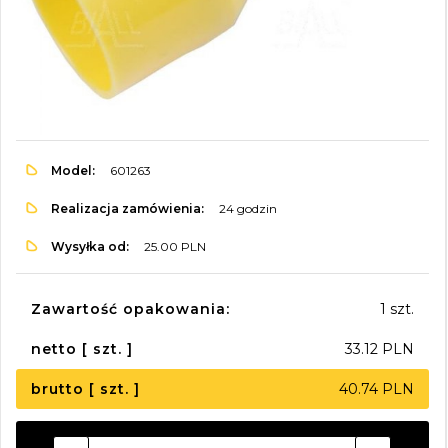
Model:
601263
Realizacja zamówienia:
24 godzin
Wysyłka od:
25.00 PLN
Zawartość opakowania:
1 szt.
netto [ szt. ]
33.12 PLN
brutto [ szt. ]
40.74 PLN