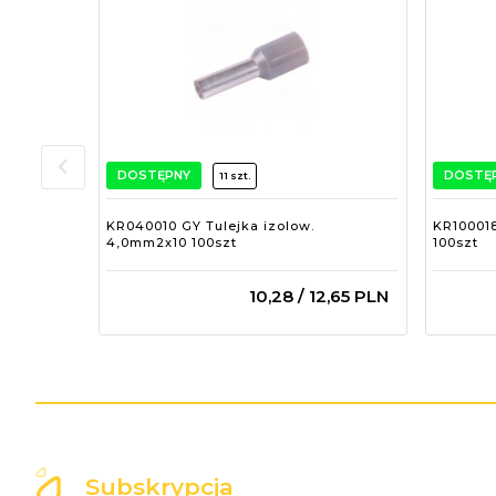
DOSTĘPNY
DOSTĘ
11 szt.
KR040010 GY Tulejka izolow.
KR100018
4,0mm2x10 100szt
100szt
10,
28
/ 12,65
PLN
Subskrypcja