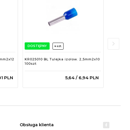
DOSTĘPNY
DOSTĘPN
4 szt.
5mm2x12
KR025010 BL Tulejka izolow. 2,5mm2x10
KR025008 
100szt
100szt
01
PLN
5,
64
/ 6,94
PLN
Obsługa klienta