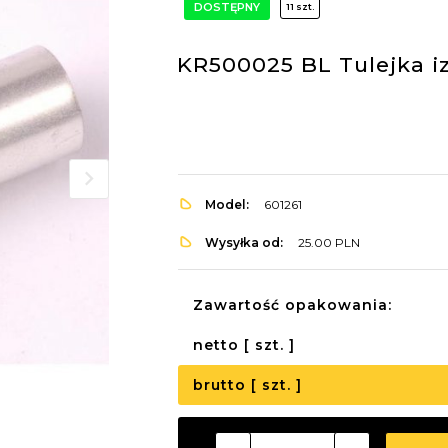
DOSTĘPNY
11 szt.
KR500025 BL Tulejka i
Model:
601261
Wysyłka od:
25.00 PLN
Zawartość opakowania:
netto [ szt. ]
brutto [ szt. ]