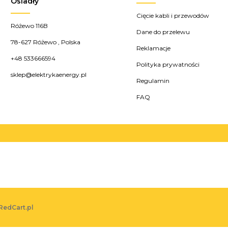
Osiadły
Cięcie kabli i przewodów
Różewo 116B
Dane do przelewu
78-627
Różewo
,
Polska
Reklamacje
+48 533666594
Polityka prywatności
sklep@elektrykaenergy.pl
Regulamin
FAQ
RedCart.pl