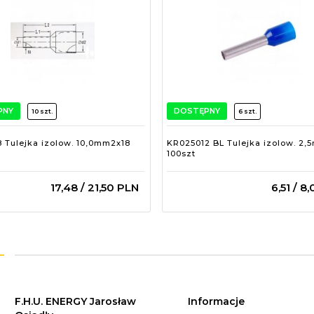
PNY
DOSTĘPNY
10 szt.
6 szt.
 Tulejka izolow. 10,0mm2x18
KR025012 BL Tulejka izolow. 2,
100szt
17,
48
/ 21,50
PLN
6,
51
/ 8,
F.H.U. ENERGY Jarosław
Informacje