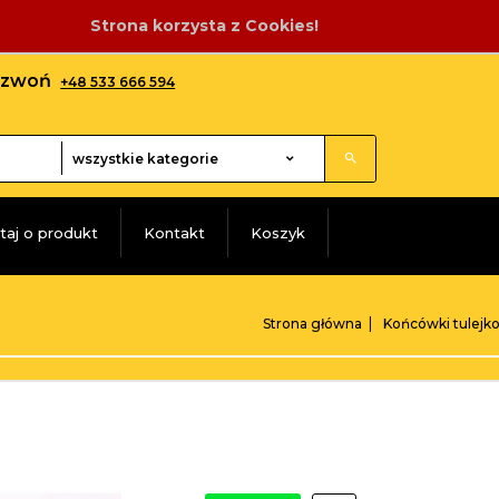
Strona korzysta z Cookies!
adzwoń
+48 533 666 594
categories_searcher
wszystkie kategorie
taj o produkt
Kontakt
Koszyk
Strona główna
Końcówki tulejk