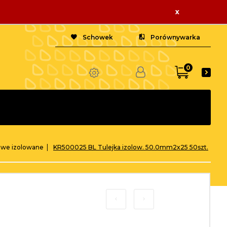
x
Schowek
Porównywarka
0
owe izolowane
KR500025 BL Tulejka izolow. 50.0mm2x25 50szt.