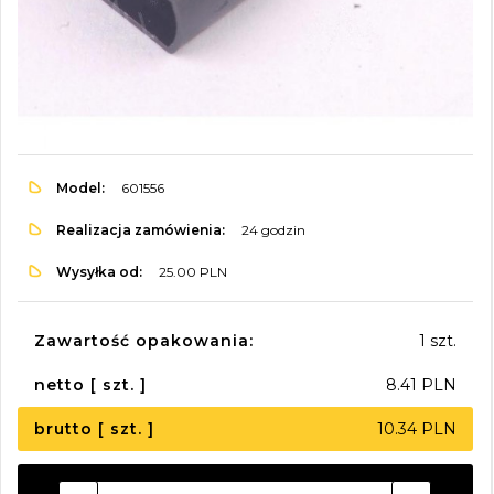
Model:
601556
Realizacja zamówienia:
24 godzin
Wysyłka od:
25.00 PLN
Zawartość opakowania:
1 szt.
netto [ szt. ]
8.41 PLN
brutto [ szt. ]
10.34 PLN