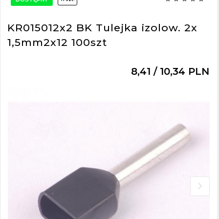
KR015012x2 BK Tulejka izolow. 2x
1,5mm2x12 100szt
8,
41
/ 10,34
PLN