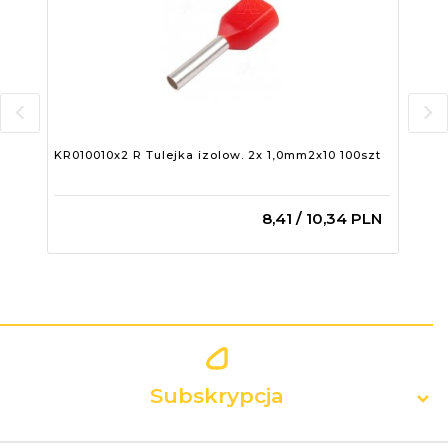
KR010010x2 R Tulejka izolow. 2x 1,0mm2x10 100szt
KR0
100
8,
41
/ 10,34
PLN
Subskrypcja