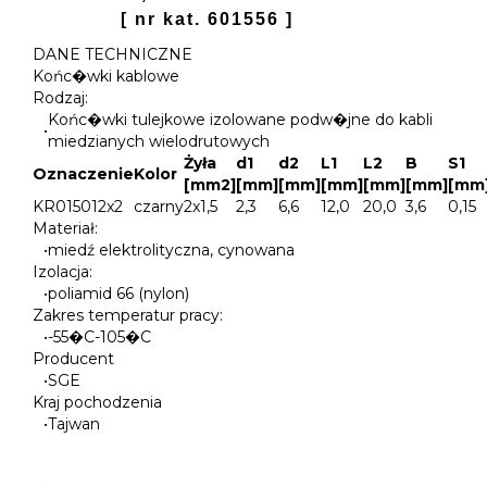
[ nr kat. 601556 ]
DANE TECHNICZNE
Końc�wki kablowe
Rodzaj:
Końc�wki tulejkowe izolowane podw�jne do kabli
•
miedzianych wielodrutowych
Żyła
d1
d2
L1
L2
B
S1
Oznaczenie
Kolor
[mm2]
[mm]
[mm]
[mm]
[mm]
[mm]
[mm
KR015012x2
czarny
2x1,5
2,3
6,6
12,0
20,0
3,6
0,15
Materiał:
•
miedź elektrolityczna, cynowana
Izolacja:
•
poliamid 66 (nylon)
Zakres temperatur pracy:
•
-55�C-105�C
Producent
•
SGE
Kraj pochodzenia
•
Tajwan
•