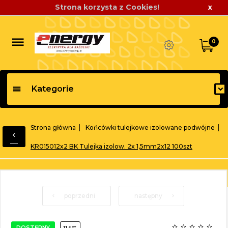
Strona korzysta z Cookies!
x
0
Kategorie
Strona główna
Końcówki tulejkowe izolowane podwójne
KR015012x2 BK Tulejka izolow. 2x 1,5mm2x12 100szt
poprzedni
następny
DOSTĘPNY
11 szt.