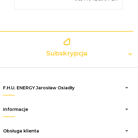
Subskrypcja
F.H.U. ENERGY Jarosław Osiadły
Zapisz
Informacje
Obsługa klienta
sklep@elektrykaenergy.pl