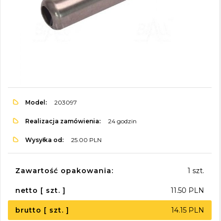
Model:
203097
Realizacja zamówienia:
24 godzin
Wysyłka od:
25.00 PLN
Zawartość opakowania:
1 szt.
netto [ szt. ]
11.50 PLN
brutto [ szt. ]
14.15 PLN