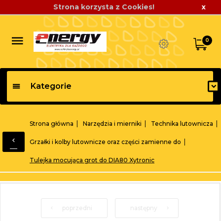
Strona korzysta z Cookies!
x
0
Kategorie
Strona główna
Narzędzia i mierniki
Technika lutownicza
Grzałki i kolby lutownicze oraz części zamienne do
Tulejka mocująca grot do DIA80 Xytronic
poprzedni
następny