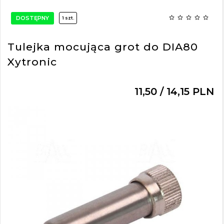
DOSTĘPNY
1 szt.
Tulejka mocująca grot do DIA80
Xytronic
11,
50
/ 14,15
PLN