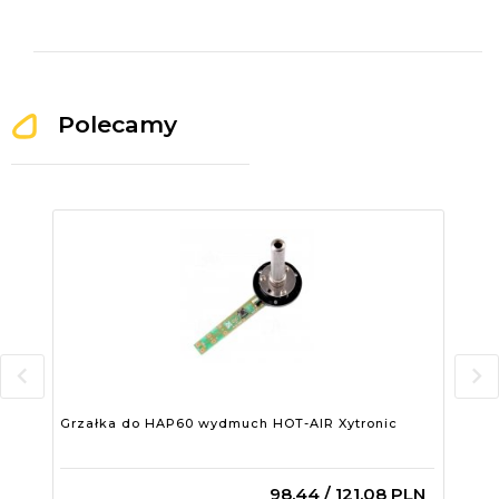
Polecamy
Grzałka do HAP60 wydmuch HOT-AIR Xytronic
Grz
98,
44
/ 121,08
PLN