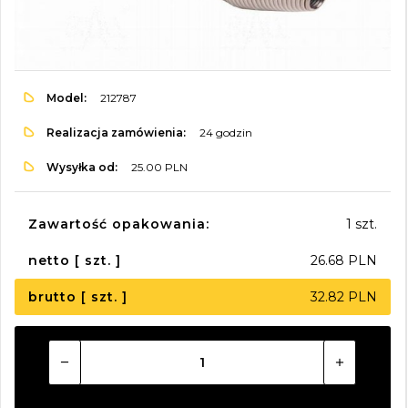
Model:
212787
Realizacja zamówienia:
24 godzin
Wysyłka od:
25.00 PLN
Zawartość opakowania:
1 szt.
netto [ szt. ]
26.68 PLN
brutto [ szt. ]
32.82 PLN