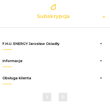
Subskrypcja
F.H.U. ENERGY Jarosław Osiadły
Zapisz
Informacje
Obsługa klienta
sklep@elektrykaenergy.pl