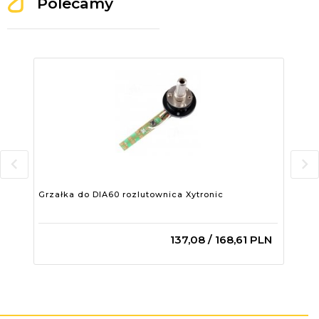
Polecamy
Grzałka do DIA60 rozlutownica Xytronic
Grz
137,
08
/ 168,61
PLN