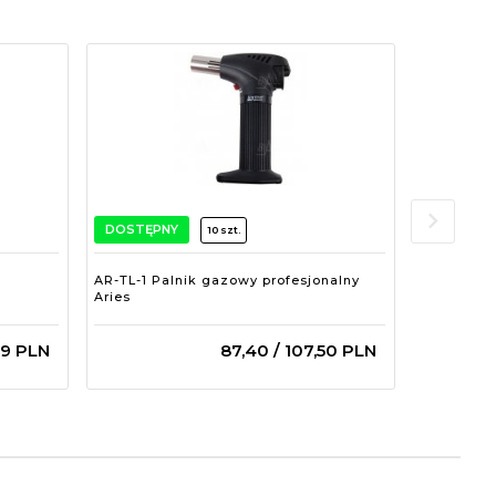
DOSTĘPNY
DOSTĘPN
10 szt.
AR-TL-1 Palnik gazowy profesjonalny
AR-XQ-One
Aries
gazowy ze
19
PLN
87,
40
/ 107,50
PLN