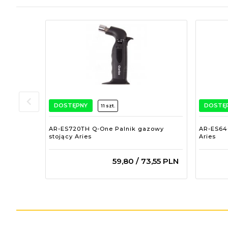
DOSTĘPNY
DOSTĘ
11 szt.
AR-ES720TH Q-One Palnik gazowy
AR-ES64
stojący Aries
Aries
59,
80
/ 73,55
PLN