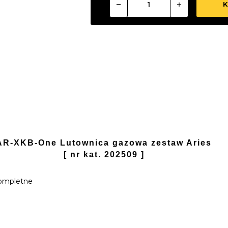
K
AR-XKB-One Lutownica gazowa zestaw Aries
[ nr kat. 202509 ]
ompletne
E