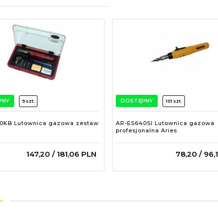
PNY
DOSTĘPNY
9 szt.
101 szt.
0KB Lutownica gazowa zestaw
AR-ES640SI Lutownica gazowa
profesjonalna Aries
147,
20
/ 181,06
PLN
78,
20
/ 96,