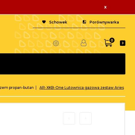
x
Schowek
Porównywarka
0
azem propan-butan
AR-XKB-One Lutownica gazowa zestaw Aries