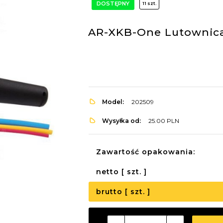
DOSTĘPNY
11 szt.
AR-XKB-One Lutownica
Model:
202509
Wysyłka od:
25.00 PLN
Zawartość opakowania:
netto [ szt. ]
brutto [ szt. ]