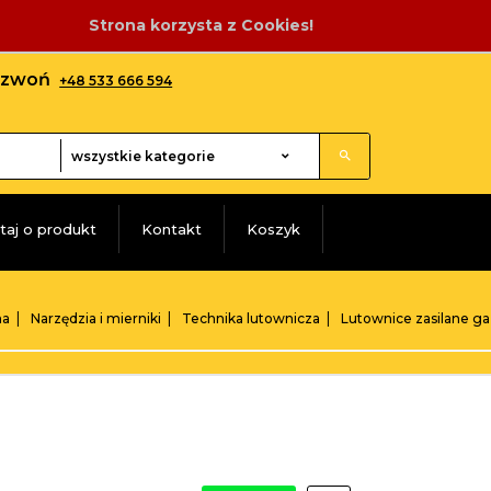
Strona korzysta z Cookies!
adzwoń
+48 533 666 594
categories_searcher
wszystkie kategorie
taj o produkt
Kontakt
Koszyk
na
Narzędzia i mierniki
Technika lutownicza
Lutownice zasilane g