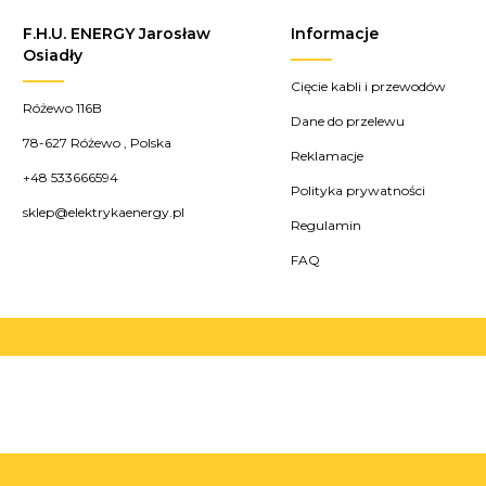
F.H.U. ENERGY Jarosław
Informacje
Osiadły
Cięcie kabli i przewodów
Różewo 116B
Dane do przelewu
78-627
Różewo
,
Polska
Reklamacje
+48 533666594
Polityka prywatności
sklep@elektrykaenergy.pl
Regulamin
FAQ