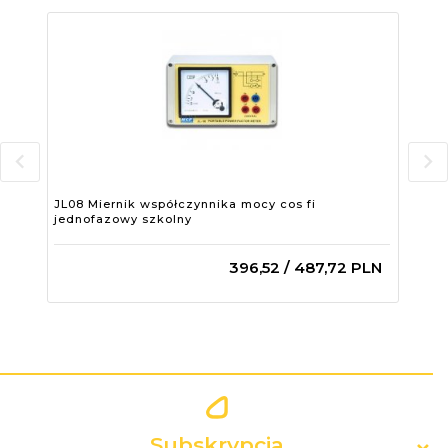
JL08 Miernik współczynnika mocy cos fi
MS3
jednofazowy szkolny
396,
52
/ 487,72
PLN
Subskrypcja