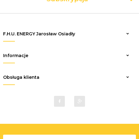
F.H.U. ENERGY Jarosław Osiadły
Zapisz
Informacje
Obsługa klienta
sklep@elektrykaenergy.pl