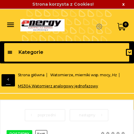
Strona korzysta z Cookies!
x
0
Kategorie
Strona główna
Watomierze, mierniki wsp. mocy, Hz
MS304 Watomierz analogowy jednofazowy
poprzedni
następny
DOSTĘPNY
11 szt.