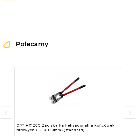
Polecamy
OPT HX120G Zaciskarka heksagonalna końcówek
OPT
rurowych Cu 10-120mm2(standard)
95