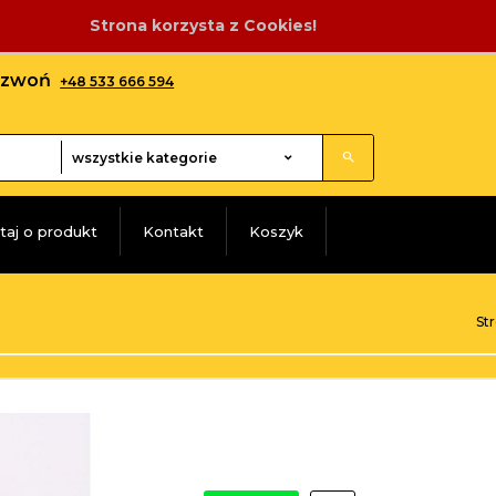
Strona korzysta z Cookies!
adzwoń
+48 533 666 594
categories_searcher
wszystkie kategorie
taj o produkt
Kontakt
Koszyk
St