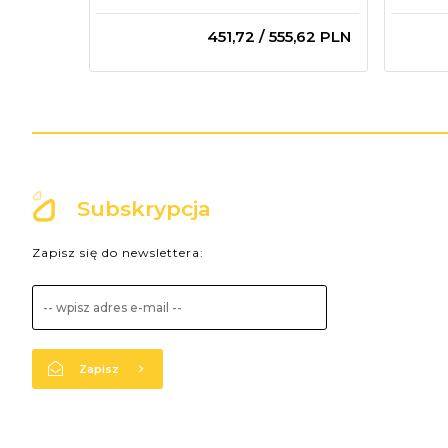
451,
72
/ 555,62
PLN
Subskrypcja
Zapisz się do newslettera:
Zapisz