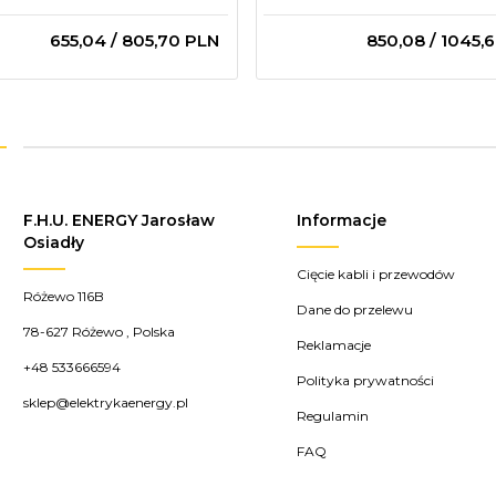
655,
04
/ 805,70
PLN
850,
08
/ 1045,
F.H.U. ENERGY Jarosław
Informacje
Osiadły
Cięcie kabli i przewodów
Różewo 116B
Dane do przelewu
78-627
Różewo
,
Polska
Reklamacje
+48 533666594
Polityka prywatności
sklep@elektrykaenergy.pl
Regulamin
FAQ