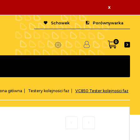
x
Schowek
Porównywarka
0
rona główna
Testery kolejności faz
VC850 Tester kolejności faz