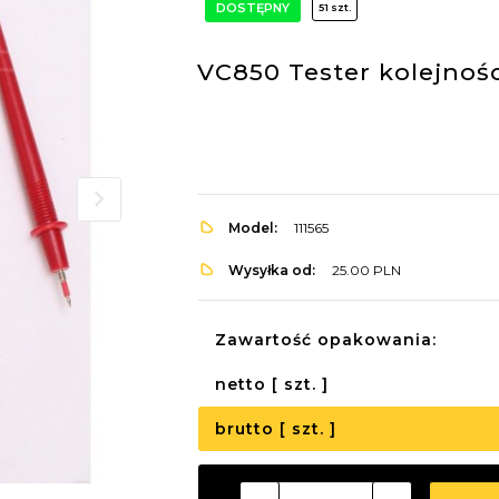
DOSTĘPNY
51 szt.
VC850 Tester kolejnośc
Model:
111565
Wysyłka od:
25.00 PLN
Zawartość opakowania:
netto [ szt. ]
brutto [ szt. ]