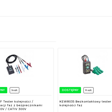
PNY
DOSTĘPNY
3 szt.
11 szt.
 Tester kolejności /
KEW8035 Bezkontaktowy tester
kacji faz z bezpiecznikami
kolejności faz
00V / CATIV 300V