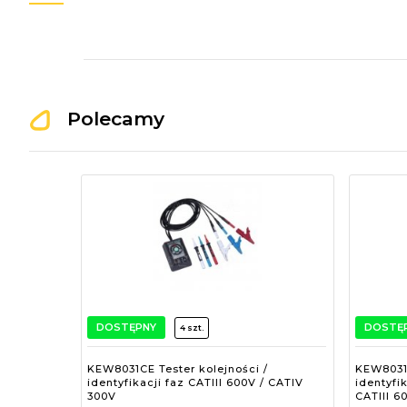
Polecamy
DOSTĘPNY
DOSTĘ
4 szt.
KEW8031CE Tester kolejności /
KEW8031F
identyfikacji faz CATIII 600V / CATIV
identyfi
300V
CATIII 6