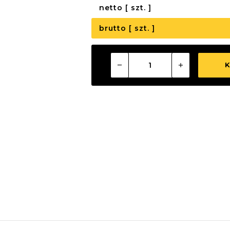
netto [ szt. ]
brutto [ szt. ]
K