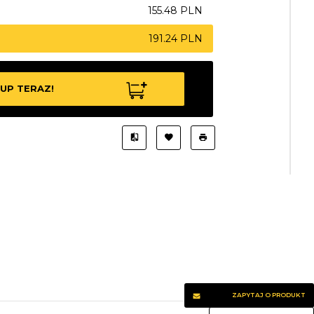
155.48 PLN
191.24 PLN
UP TERAZ!
ZAPYTAJ O PRODUKT