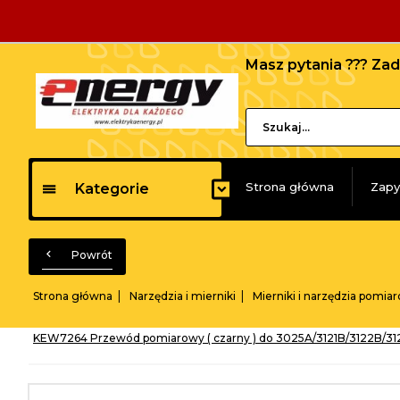
Masz pytania ??? Z
Strona główna
Zapy
Kategorie
Powrót
Strona główna
Narzędzia i mierniki
Mierniki i narzędzia pomia
KEW7264 Przewód pomiarowy ( czarny ) do 3025A/3121B/3122B/3