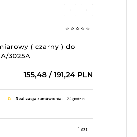
arowy ( czarny ) do
5A/3025A
155,
48
/ 191,24
PLN
Realizacja zamówienia:
24 godzin
1 szt.