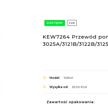
DOSTĘPNY
3 szt.
KEW7264 Przewód pomi
3025A/3121B/3122B/312
Model:
103941
Wysyłka od:
25.00 PLN
Zawartość opakowania: