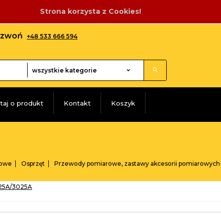
Strona korzysta z Cookies!
adzwoń
+48 533 666 594
categories_searcher
wszystkie kategorie
taj o produkt
Kontakt
Koszyk
rowe
Osprzęt
Przewody pomiarowe, zastawy akcesorii pomiarowych
125A/3025A