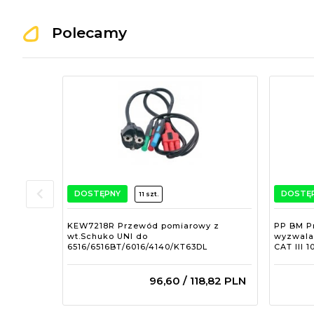
Polecamy
DOSTĘPNY
DOSTĘ
11 szt.
KEW7218R Przewód pomiarowy z
PP BM P
wt.Schuko UNI do
wyzwala
6516/6516BT/6016/4140/KT63DL
CAT III 
96,
60
/ 118,82
PLN