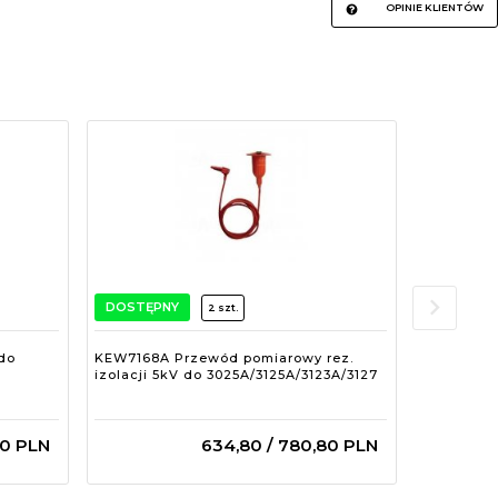
OPINIE KLIENTÓW
DOSTĘPNY
DOSTĘPN
2 szt.
do
KEW7168A Przewód pomiarowy rez.
KEW7218A
izolacji 5kV do 3025A/3125A/3123A/3127
wt.Schuko
30
PLN
634,
80
/ 780,80
PLN