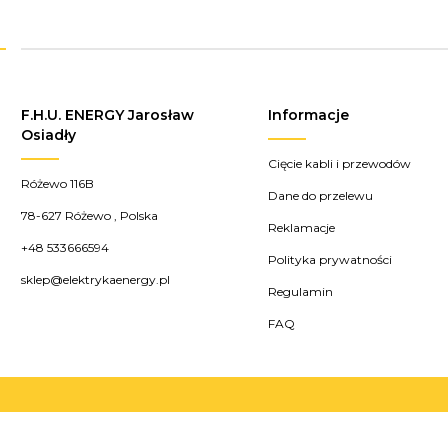
F.H.U. ENERGY Jarosław
Informacje
Osiadły
Cięcie kabli i przewodów
Różewo 116B
Dane do przelewu
78-627
Różewo
,
Polska
Reklamacje
+48 533666594
Polityka prywatności
sklep@elektrykaenergy.pl
Regulamin
FAQ