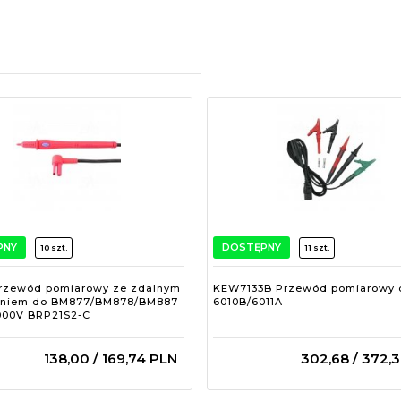
PNY
DOSTĘPNY
10 szt.
11 szt.
rzewód pomiarowy ze zdalnym
KEW7133B Przewód pomiarowy 
niem do BM877/BM878/BM887
6010B/6011A
1000V BRP21S2-C
138,
00
/ 169,74
PLN
302,
68
/ 372,