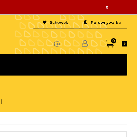
x
Schowek
Porównywarka
0